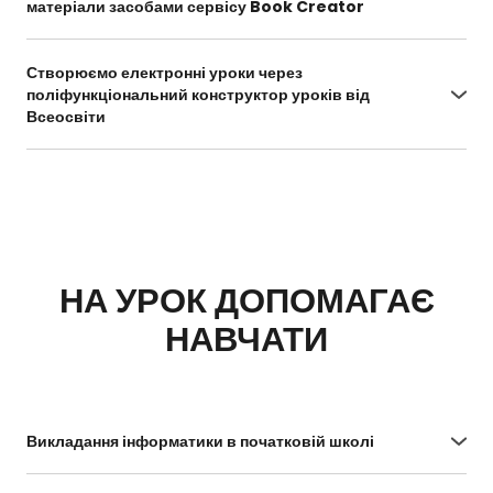
матеріали засобами сервісу Book Creator
https://vseosvita.ua/webinar/interaktyvne-
navchannia-rozrobliaiemo-navchalni-materialy-
Створюємо електронні уроки через
zasobamy-servisu-book-creator-1000.html
поліфункціональний конструктор уроків від
Всеосвіти
https://vseosvita.ua/webinar/stvoriuiemo-
elektronni-uroky-cherez-polifunktsionalnyi-
konstruktor-urokiv-vid-vseosvity-996.html
НА УРОК ДОПОМАГАЄ
НАВЧАТИ
Викладання інформатики в початковій школі
https://naurok.com.ua/webinar/vikladannya-
informatiki-v-pochatkoviy-shkoli-pid-chas-