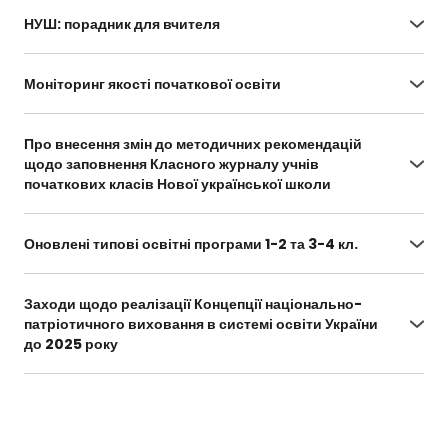
%D0%BF#Text
НУШ: порадник для вчителя
https://osvita.ua/doc/files/news/594/59430/NUS
H_site.pdf
Моніторинг якості початкової освіти
https://testportal.gov.ua/normatyvni-
dokumenty-mdyapo/
Про внесення змін до методичних рекомендацій
щодо заповнення Класного журналу учнів
початкових класів Нової української школи
https://zakon.rada.gov.ua/rada/show/v1096729-
20#Text
Оновлені типові освітні програми 1-2 та 3-4 кл.
https://mon.gov.ua/ua/osvita/zagalna-serednya-
osvita/pochatkova-shkola/onovleni-programi-
Заходи щодо реалізації Концепції національно-
dlya-pochatkovoyi-shkoli-1-4-klasiv
патріотичного виховання в системі освіти України
до 2025 року
https://mon.gov.ua/storage/app/uploads/public/
5d5/279/7ca/5d52797ca746c359374718.pdf