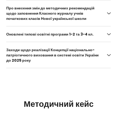
dokumenty-mdyapo/
Про внесення змін до методичних рекомендацій
щодо заповнення Класного журналу учнів
початкових класів Нової української школи
https://zakon.rada.gov.ua/rada/show/v1096729-
20#Text
Оновлені типові освітні програми 1-2 та 3-4 кл.
https://mon.gov.ua/ua/osvita/zagalna-serednya-
osvita/pochatkova-shkola/onovleni-programi-
Заходи щодо реалізації Концепції національно-
dlya-pochatkovoyi-shkoli-1-4-klasiv
патріотичного виховання в системі освіти України
до 2025 року
https://mon.gov.ua/storage/app/uploads/public/
5d5/279/7ca/5d52797ca746c359374718.pdf
Методичний кейс