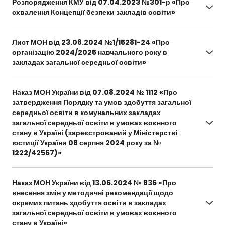
Розпорядження КМУ від 07.04.2023 №301-р «Про
stvorennia-v-budivliakh-i-s926130824
схвалення Концепції безпеки закладів освіти»
https://zakon.rada.gov.ua/laws/show/301-2023-
%D1%80#Text
Лист МОН від 23.08.2024 №1/15281-24 «Про
організацію 2024/2025 навчального року в
закладах загальної середньої освіти»
https://mon.gov.ua/npa/pro-orhanizatsiiu-
20242025-navchalnoho-roku-v-zakladakh-
Наказ МОН України від 07.08.2024 № 1112 «Про
zahalnoi-serednoi-osvity
затвердження Порядку та умов здобуття загальної
середньої освіти в комунальних закладах
загальної середньої освіти в умовах воєнного
стану в Україні (зареєстрований у Міністерстві
юстиції України 08 серпня 2024 року за №
1222/42567)»
https://drive.google.com/file/d/1xUdLiJRWAThbSYI
6hGGXi_DvVYMi-jj2/view?usp=sharing
Наказ МОН України від 13.06.2024 № 836 «Про
внесення змін у методичні рекомендації щодо
окремих питань здобуття освіти в закладах
загальної середньої освіти в умовах воєнного
стану в Україні»