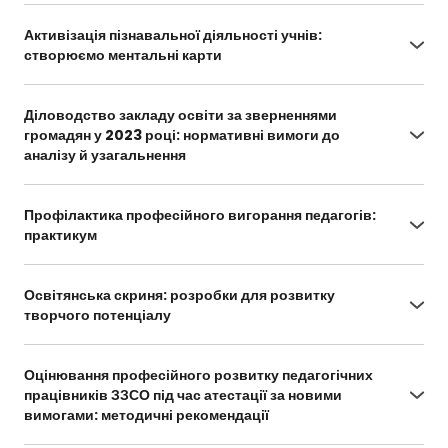
Активізація пізнавальної діяльності учнів:
створюємо ментальні карти
https://vseosvita.ua/webinar/aktyvizatsiia-
piznavalnoi-diialnosti-uchniv-stvoriuiemo-
Діловодство закладу освіти за зверненнями
mentalni-karty-1036.html
громадян у 2023 році: нормативні вимоги до
аналізу й узагальнення
https://vseosvita.ua/webinar/dilovodstvo-
zakladu-osvity-za-zvernenniamy-hromadian-u-
Профілактика професійного вигорання педагогів:
2023-rotsi-normatyvni-vymohy-do-analizu-i-
практикум
uzahalnennia-1040.html
https://vseosvita.ua/webinar/profilaktyka-
profesiinoho-vyhorannia-pedahohiv-praktykum-
Освітянська скриня: розробки для розвитку
1035.html
творчого потенціалу
https://vseosvita.ua/webinar/osvitianska-skrynia-
rozrobky-dlia-rozvytku-tvorchoho-potentsialu-
Оцінювання професійного розвитку педагогічних
1031.html
працівників ЗЗСО під час атестації за новими
вимогами: методичні рекомендації
https://vseosvita.ua/webinar/otsiniuvannia-