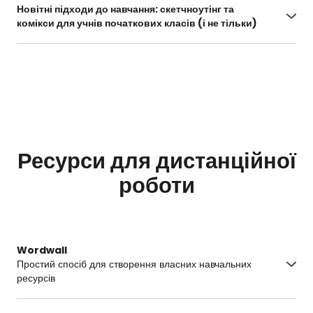
Новітні підходи до навчання: скетчноутінг та
karantinu
комікси для учнів початкових класів (і не тільки)
https://naurok.com.ua/webinar/novitni-pidhodi-
do-navchannya-sketchnouting-ta-komiksi-dlya-
uchniv-pochatkovih-klasiv-i-ne-tilki
Ресурси для дистанційної
роботи
Wordwall
Простий спосіб для створення власних навчальних
ресурсів
https://wordwall.net/uk