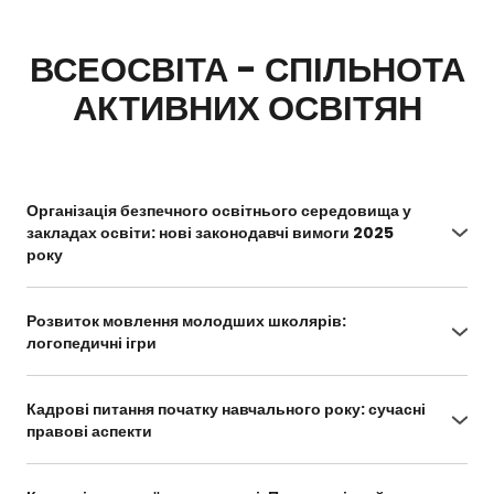
ВСЕОСВІТА - СПІЛЬНОТА
АКТИВНИХ ОСВІТЯН
Організація безпечного освітнього середовища у
закладах освіти: нові законодавчі вимоги 2025
року
https://vseosvita.ua/webinar/1248/cabinet
Розвиток мовлення молодших школярів:
логопедичні ігри
https://vseosvita.ua/webinar/1243/cabinet
Кадрові питання початку навчального року: сучасні
правові аспекти
https://vseosvita.ua/webinar/1242/cabinet