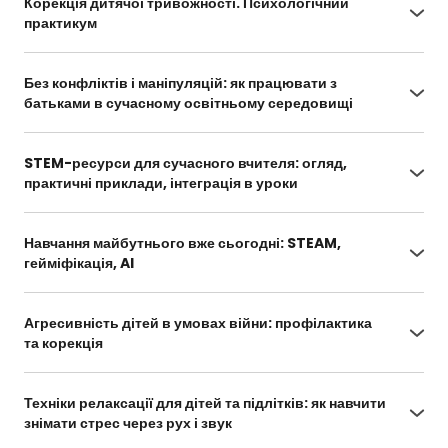
Корекція дитячої тривожності. Психологічний
практикум
https://vseosvita.ua/webinar/1235/cabinet
Без конфліктів і маніпуляцій: як працювати з
батьками в сучасному освітньому середовищі
https://vseosvita.ua/webinar/1238/cabinet
STEM-ресурси для сучасного вчителя: огляд,
практичні приклади, інтеграція в уроки
https://vseosvita.ua/webinar/1226/cabinet
Навчання майбутнього вже сьогодні: STEAM,
гейміфікація, AI
https://vseosvita.ua/webinar/1215/cabinet
Агресивність дітей в умовах війни: профілактика
та корекція
https://vseosvita.ua/webinar/1218/cabinet
Техніки релаксації для дітей та підлітків: як навчити
знімати стрес через рух і звук
https://vseosvita.ua/webinar/1209/cabinet