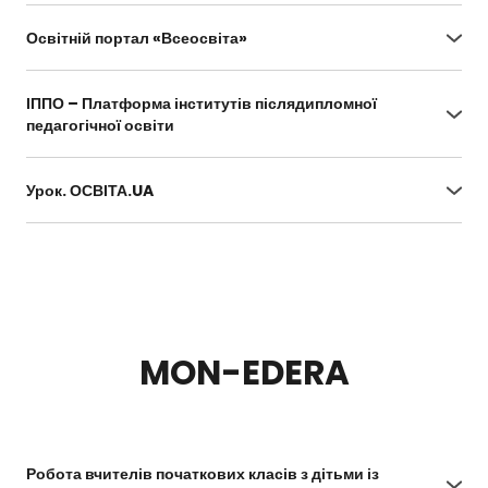
Освітній портал «Всеосвіта»
https://vseosvita.ua/
ІППО – Платформа інститутів післядипломної
педагогічної освіти
https://ippo.com.ua/
Урок. ОСВІТА.UA
https://urok.osvita.ua/
MON-EDERA
Робота вчителів початкових класів з дітьми із