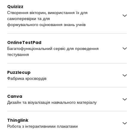
Quizizz
Створення вікторин, використання їх для
самоперевірки та для
формувального оцінювання знань учнів
https://quizizz.com/
OnlineTestPad
Багатофункціональний сервіс для проведення
тестування
https://onlinetestpad.com/ua
Puzzlecup
Фабрика кросвордів
http://puzzlecup.com/crossword/
Canva
Дизайн та візуалізація навчального матеріалу
https://www.canva.com/
Thinglink
Робота з інтерактивними плакатами
https://www.thinglink.com/