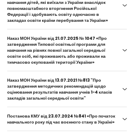
serednoi-osvity-v-umovakh-voiennoho-stanu-v-
навчання дітей, які виїхали з України внаслідок
ukraini-2
повномасштабного вторгнення Російської
Федерації і здобувають освіту одночасно в
закладах освіти країни перебування та України»
https://mon.gov.ua/npa/pro-vnesennia-zmin-do-
typovoi-osvitnoi-prohramy-dlia-navchannia-
Наказ МОН України від 21.07.2025 № 1047 «Про
ditei-iaki-vyikhaly-z-ukrainy-vnaslidok-
затвердження Типової освітньої програми для
povnomasshtabnoho-vtorhnennia-rosiiskoi-
навчання на рівнях повної загальної середньої
federatsii-i-zdobuvaiut-osvitu-odnochasno-v-zak
освіти осіб, які проживають або проживали на
тимчасово окупованій території України»
https://mon.gov.ua/npa/pro-zatverdzhennia-
typovoi-osvitnoi-prohramy-dlia-navchannia-na-
Наказ МОН України від 13.07.2021 №813 "Про
rivniakh-povnoi-zahalnoi-serednoi-osvity-osib-
затвердження методичних рекомендацій щодо
iaki-prozhyvaiut-abo-prozhyvaly-na-
оцінювання результатів навчання учнів 1-4 класів
tymchasovo-okupovanii-terytorii-ukrainy
закладів загальної середньої освіти"
https://drive.google.com/file/d/1OO4uk3gJk9YFaT
5w9iwbbwQ2hJYDzln9/view?usp=sharing
Постанова КМУ від 23.07.2024 №841 «Про початок
навчального року під час воєнного стану в Україні»
https://zakon.rada.gov.ua/laws/show/841-2024-