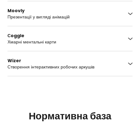
Moovly
Презентації у вигляді анімацій
https://www.moovly.com/
Сoggle
Хмарні ментальні карти
https://coggle.it/
Wizer
Створення інтерактивних робочих аркушів
https://app.wizer.me/
Нормативна база