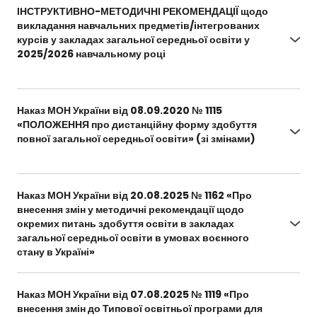
ІНСТРУКТИВНО-МЕТОДИЧНІ РЕКОМЕНДАЦІЇ щодо
викладання навчальних предметів/інтегрованих
курсів у закладах загальної середньої освіти у
2025/2026 навчальному році
https://docs.google.com/document/d/1gHHOqK5
eT4espmQEzIRZWCY9X2eJDdsU/edit?
Наказ МОН України від 08.09.2020 № 1115
usp=sharing&ouid=109924185636509168134&rtpof
«ПОЛОЖЕННЯ про дистанційну форму здобуття
=true&sd=true
повної загальної середньої освіти» (зі змінами)
https://zakon.rada.gov.ua/laws/show/z0941-
20#n63
Наказ МОН України від 20.08.2025 № 1162 «Про
внесення змін у методичні рекомендації щодо
окремих питань здобуття освіти в закладах
загальної середньої освіти в умовах воєнного
стану в Україні»
https://mon.gov.ua/npa/pro-vnesennia-zmin-u-
metodychni-rekomendatsii-shchodo-okremykh-
Наказ МОН України від 07.08.2025 № 1119 «Про
pytan-zdobuttia-osvity-v-zakladakh-zahalnoi-
внесення змін до Типової освітньої програми для