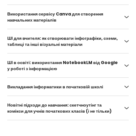
https://naurok.com.ua/webinar/shtuchniy-
intelekt-v-canva-stvorennya-zobrazhen-
Використання сервісу Canva для створення
dokumentiv-ta-interaktivnih-navchalnih-
навчальних матеріалів
materialiv/learn
https://naurok.com.ua/webinar/vikoristannya-
servisu-canva-dlya-stvorennya-navchalnih-
ШІ для вчителя: як створювати інфографіки, схеми,
materialiv/learn
таблиці та інші візуальні матеріали
https://naurok.com.ua/webinar/shi-dlya-
vchitelya-yak-stvoryuvati-infografiki-shemi-
ШІ в освіті: використання NotebookLM від Google
tablici-ta-inshi-vizualni-materiali/learn
у роботі з інформацією
https://naurok.com.ua/webinar/shi-v-osviti-
vikoristannya-notebooklm-vid-google-u-roboti-
Викладання інформатики в початковій школі
z-informacieyu/learn
https://naurok.com.ua/webinar/vikladannya-
informatiki-v-pochatkoviy-shkoli-pid-chas-
Новітні підходи до навчання: скетчноутінг та
karantinu
комікси для учнів початкових класів (і не тільки)
https://naurok.com.ua/webinar/novitni-pidhodi-
do-navchannya-sketchnouting-ta-komiksi-dlya-
uchniv-pochatkovih-klasiv-i-ne-tilki