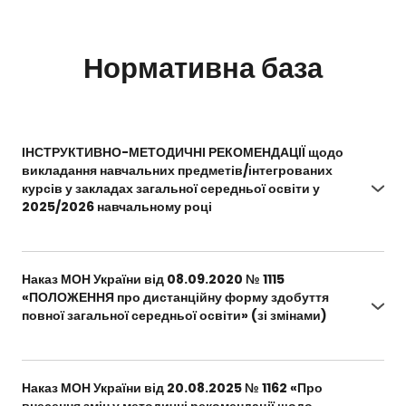
Нормативна база
ІНСТРУКТИВНО-МЕТОДИЧНІ РЕКОМЕНДАЦІЇ щодо
викладання навчальних предметів/інтегрованих
курсів у закладах загальної середньої освіти у
2025/2026 навчальному році
https://docs.google.com/document/d/1gHHOqK5
eT4espmQEzIRZWCY9X2eJDdsU/edit?
Наказ МОН України від 08.09.2020 № 1115
usp=sharing&ouid=109924185636509168134&rtpof
«ПОЛОЖЕННЯ про дистанційну форму здобуття
=true&sd=true
повної загальної середньої освіти» (зі змінами)
https://zakon.rada.gov.ua/laws/show/z0941-
20#n63
Наказ МОН України від 20.08.2025 № 1162 «Про
внесення змін у методичні рекомендації щодо