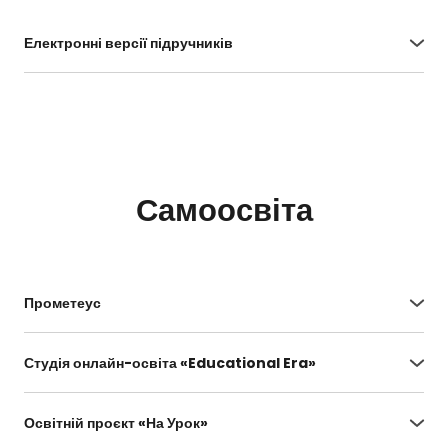
Електронні версії підручників
https://lib.imzo.gov.ua/yelektronn-vers-
pdruchnikv/2-klas/
Самоосвіта
Прометеус
https://prometheus.org.ua/courses-for-
teachers/
Студія онлайн-освіта «Educational Era»
https://www.ed-era.com/
Освітній проєкт «На Урок»
https://naurok.com.ua/