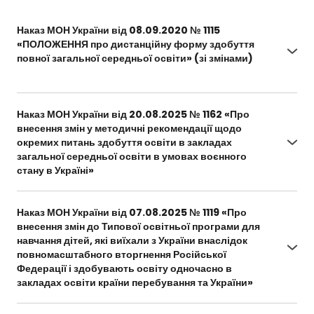
usp=sharing&ouid=109924185636509168134&rtpof
Наказ МОН України від 08.09.2020 № 1115
=true&sd=true
«ПОЛОЖЕННЯ про дистанційну форму здобуття
повної загальної середньої освіти» (зі змінами)
https://zakon.rada.gov.ua/laws/show/z0941-
20#n63
Наказ МОН України від 20.08.2025 № 1162 «Про
внесення змін у методичні рекомендації щодо
окремих питань здобуття освіти в закладах
загальної середньої освіти в умовах воєнного
стану в Україні»
https://mon.gov.ua/npa/pro-vnesennia-zmin-u-
metodychni-rekomendatsii-shchodo-okremykh-
Наказ МОН України від 07.08.2025 № 1119 «Про
pytan-zdobuttia-osvity-v-zakladakh-zahalnoi-
внесення змін до Типової освітньої програми для
serednoi-osvity-v-umovakh-voiennoho-stanu-v-
навчання дітей, які виїхали з України внаслідок
ukraini-2
повномасштабного вторгнення Російської
Федерації і здобувають освіту одночасно в
закладах освіти країни перебування та України»
https://mon.gov.ua/npa/pro-vnesennia-zmin-do-