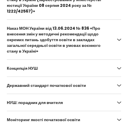
юстиції України 08 серпня 2024 року за №
1222/42567)»
https://drive.google.com/file/d/1xUdLiJRWAThbSYI
6hGGXi_DvVYMi-jj2/view?usp=sharing
Наказ МОН України від 13.06.2024 № 836 «Про
внесення змін у методичні рекомендації щодо
окремих питань здобуття освіти в закладах
загальної середньої освіти в умовах воєнного
стану в Україні»
https://drive.google.com/file/d/1Mea-
ZJJ6BQvQ94LWl2MXlb4tsVG3CGAQ/view?
Концепція НУШ
usp=sharing
https://drive.google.com/file/d/1OtswZNOnMyiD-
m6caJmbUxfC1YcctLlb/view
Державний стандарт початкової освіти
https://zakon.rada.gov.ua/laws/show/688-2019-
%D0%BF#Text
НУШ: порадник для вчителя
https://osvita.ua/doc/files/news/594/59430/NUS
H_site.pdf
Моніторинг якості початкової освіти
https://testportal.gov.ua/normatyvni-