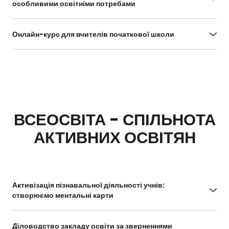
особливими освітніми потребами
https://courses.ed-era.com/courses/course-
v1:EdEra-SmartOsvita+Inc+1/about
Онлайн-курс для вчителів початкової школи
https://courses.ed-era.com/courses/course-
v1:MON-EDERA-OSVITORIA+ST101+st101/about
ВСЕОСВІТА - СПІЛЬНОТА
АКТИВНИХ ОСВІТЯН
Активізація пізнавальної діяльності учнів:
створюємо ментальні карти
https://vseosvita.ua/webinar/aktyvizatsiia-
piznavalnoi-diialnosti-uchniv-stvoriuiemo-
Діловодство закладу освіти за зверненнями