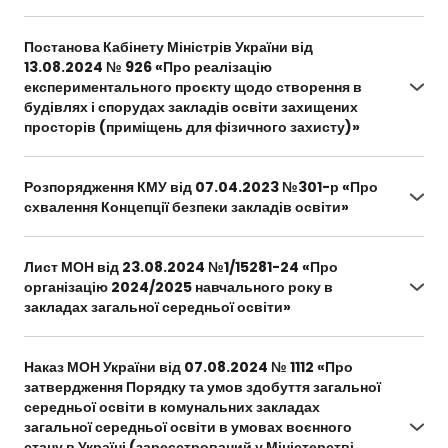
https://zakon.rada.gov.ua/laws/show/864-2024-
%D0%BF#Text
Постанова Кабінету Міністрів України від
13.08.2024 № 926 «Про реалізацію
експериментального проєкту щодо створення в
будівлях і спорудах закладів освіти захищених
просторів (приміщень для фізичного захисту)»
https://www.kmu.gov.ua/npas/pro-realizatsiiu-
eksperymentalnoho-proektu-shchodo-
Розпорядження КМУ від 07.04.2023 №301-р «Про
stvorennia-v-budivliakh-i-s926130824
схвалення Концепції безпеки закладів освіти»
https://zakon.rada.gov.ua/laws/show/301-2023-
%D1%80#Text
Лист МОН від 23.08.2024 №1/15281-24 «Про
організацію 2024/2025 навчального року в
закладах загальної середньої освіти»
https://mon.gov.ua/npa/pro-orhanizatsiiu-
20242025-navchalnoho-roku-v-zakladakh-
Наказ МОН України від 07.08.2024 № 1112 «Про
zahalnoi-serednoi-osvity
затвердження Порядку та умов здобуття загальної
середньої освіти в комунальних закладах
загальної середньої освіти в умовах воєнного
стану в Україні (зареєстрований у Міністерстві