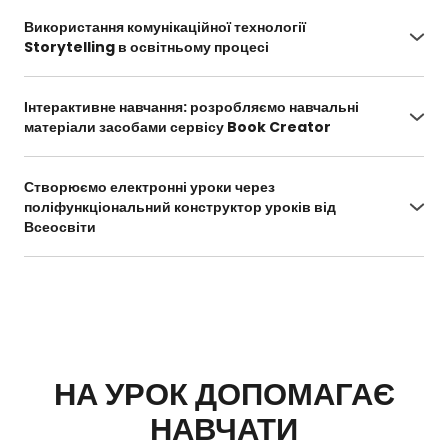
profesiinoho-rozvytku-pedahohichnykh-
Використання комунікаційної технології
pratsivnykiv-zzso-pid-chas-atestatsii-za-
Storytelling в освітньому процесі
novymy-vymohamy-metodychni-rekomendatsii-
https://vseosvita.ua/webinar/vykorystannia-
1023.html
komunikatsiinoi-tekhnolohii-storytelling-v-
Інтерактивне навчання: розробляємо навчальні
osvitnomu-protsesi-1009.html
матеріали засобами сервісу Book Creator
https://vseosvita.ua/webinar/interaktyvne-
navchannia-rozrobliaiemo-navchalni-materialy-
Створюємо електронні уроки через
zasobamy-servisu-book-creator-1000.html
поліфункціональний конструктор уроків від
Всеосвіти
https://vseosvita.ua/webinar/stvoriuiemo-
elektronni-uroky-cherez-polifunktsionalnyi-
konstruktor-urokiv-vid-vseosvity-996.html
НА УРОК ДОПОМАГАЄ
НАВЧАТИ