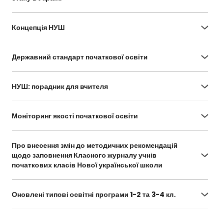
https://drive.google.com/file/d/1Mea-
ZJJ6BQvQ94LWl2MXlb4tsVG3CGAQ/view?
Концепція НУШ
usp=sharing
https://drive.google.com/file/d/1OtswZNOnMyiD-
m6caJmbUxfC1YcctLlb/view
Державний стандарт початкової освіти
https://zakon.rada.gov.ua/laws/show/688-2019-
%D0%BF#Text
НУШ: порадник для вчителя
https://osvita.ua/doc/files/news/594/59430/NUS
H_site.pdf
Моніторинг якості початкової освіти
https://testportal.gov.ua/normatyvni-
dokumenty-mdyapo/
Про внесення змін до методичних рекомендацій
щодо заповнення Класного журналу учнів
початкових класів Нової української школи
https://zakon.rada.gov.ua/rada/show/v1096729-
20#Text
Оновлені типові освітні програми 1-2 та 3-4 кл.
https://mon.gov.ua/ua/osvita/zagalna-serednya-
osvita/pochatkova-shkola/onovleni-programi-