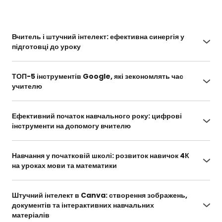
Вчитель і штучний інтелект: ефективна синергія у
підготовці до уроку
https://naurok.com.ua/webinar/vchitel-i-
shtuchniy-intelekt-efektivna-sinergiya-u-
ТОП-5 інструментів Google, які зекономлять час
pidgotovci-do-uroku/learn
учителю
https://naurok.com.ua/webinar/top-5-
instrumentiv-google-yaki-zekonomlyat-chas-
Ефективний початок навчального року: цифрові
uchitelyu/learn
інструменти на допомогу вчителю
https://naurok.com.ua/webinar/efektivniy-
pochatok-navchalnogo-roku-cifrovi-instrumenti-
Навчання у початковій школі: розвиток навичок 4К
na-dopomogu-vchitelyu/learn
на уроках мови та математики
https://naurok.com.ua/webinar/navchannya-u-
pochatkoviy-shkoli-rozvitok-navichok-4k-na-
Штучний інтелект в Canva: створення зображень,
urokah-movi-ta-matematiki/learn
документів та інтерактивних навчальних
матеріалів