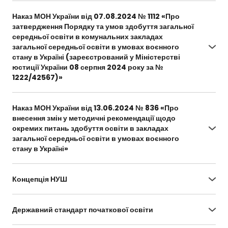
20242025-navchalnoho-roku-v-zakladakh-
Наказ МОН України від 07.08.2024 № 1112 «Про
zahalnoi-serednoi-osvity
затвердження Порядку та умов здобуття загальної
середньої освіти в комунальних закладах
загальної середньої освіти в умовах воєнного
стану в Україні (зареєстрований у Міністерстві
юстиції України 08 серпня 2024 року за №
1222/42567)»
https://drive.google.com/file/d/1xUdLiJRWAThbSYI
6hGGXi_DvVYMi-jj2/view?usp=sharing
Наказ МОН України від 13.06.2024 № 836 «Про
внесення змін у методичні рекомендації щодо
окремих питань здобуття освіти в закладах
загальної середньої освіти в умовах воєнного
стану в Україні»
https://drive.google.com/file/d/1Mea-
ZJJ6BQvQ94LWl2MXlb4tsVG3CGAQ/view?
Концепція НУШ
usp=sharing
https://drive.google.com/file/d/1OtswZNOnMyiD-
m6caJmbUxfC1YcctLlb/view
Державний стандарт початкової освіти
https://zakon.rada.gov.ua/laws/show/688-2019-