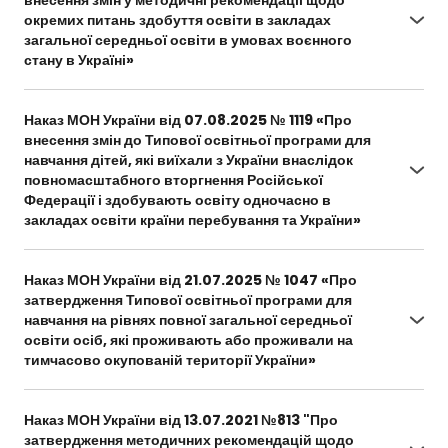
окремих питань здобуття освіти в закладах
загальної середньої освіти в умовах воєнного
стану в Україні»
https://mon.gov.ua/npa/pro-vnesennia-zmin-u-
metodychni-rekomendatsii-shchodo-okremykh-
Наказ МОН України від 07.08.2025 № 1119 «Про
pytan-zdobuttia-osvity-v-zakladakh-zahalnoi-
внесення змін до Типової освітньої програми для
serednoi-osvity-v-umovakh-voiennoho-stanu-v-
навчання дітей, які виїхали з України внаслідок
ukraini-2
повномасштабного вторгнення Російської
Федерації і здобувають освіту одночасно в
закладах освіти країни перебування та України»
https://mon.gov.ua/npa/pro-vnesennia-zmin-do-
typovoi-osvitnoi-prohramy-dlia-navchannia-
Наказ МОН України від 21.07.2025 № 1047 «Про
ditei-iaki-vyikhaly-z-ukrainy-vnaslidok-
затвердження Типової освітньої програми для
povnomasshtabnoho-vtorhnennia-rosiiskoi-
навчання на рівнях повної загальної середньої
federatsii-i-zdobuvaiut-osvitu-odnochasno-v-zak
освіти осіб, які проживають або проживали на
тимчасово окупованій території України»
https://mon.gov.ua/npa/pro-zatverdzhennia-
typovoi-osvitnoi-prohramy-dlia-navchannia-na-
Наказ МОН України від 13.07.2021 №813 "Про
rivniakh-povnoi-zahalnoi-serednoi-osvity-osib-
затвердження методичних рекомендацій щодо