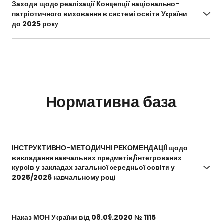
Заходи щодо реалізації Концепції національно-
dlya-pochatkovoyi-shkoli-1-4-klasiv
патріотичного виховання в системі освіти України
до 2025 року
https://mon.gov.ua/storage/app/uploads/public/
5d5/279/7ca/5d52797ca746c359374718.pdf
Нормативна база
ІНСТРУКТИВНО-МЕТОДИЧНІ РЕКОМЕНДАЦІЇ щодо
викладання навчальних предметів/інтегрованих
курсів у закладах загальної середньої освіти у
2025/2026 навчальному році
https://docs.google.com/document/d/1gHHOqK5
eT4espmQEzIRZWCY9X2eJDdsU/edit?
Наказ МОН України від 08.09.2020 № 1115
usp=sharing&ouid=109924185636509168134&rtpof