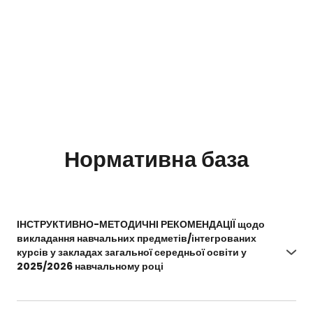
Нормативна база
ІНСТРУКТИВНО-МЕТОДИЧНІ РЕКОМЕНДАЦІЇ щодо
викладання навчальних предметів/інтегрованих
курсів у закладах загальної середньої освіти у
2025/2026 навчальному році
https://docs.google.com/document/d/1gHHOqK5
eT4espmQEzIRZWCY9X2eJDdsU/edit?