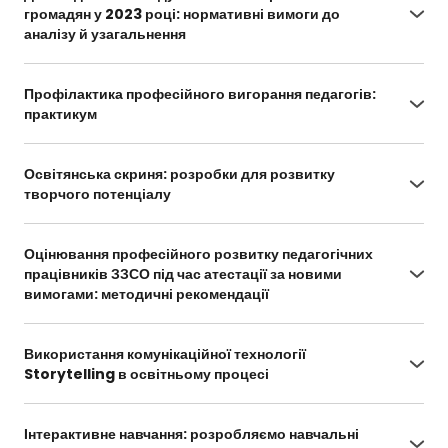
mentalni-karty-1036.html
громадян у 2023 році: нормативні вимоги до
аналізу й узагальнення
https://vseosvita.ua/webinar/dilovodstvo-
zakladu-osvity-za-zvernenniamy-hromadian-u-
Профілактика професійного вигорання педагогів:
2023-rotsi-normatyvni-vymohy-do-analizu-i-
практикум
uzahalnennia-1040.html
https://vseosvita.ua/webinar/profilaktyka-
profesiinoho-vyhorannia-pedahohiv-praktykum-
Освітянська скриня: розробки для розвитку
1035.html
творчого потенціалу
https://vseosvita.ua/webinar/osvitianska-skrynia-
rozrobky-dlia-rozvytku-tvorchoho-potentsialu-
Оцінювання професійного розвитку педагогічних
1031.html
працівників ЗЗСО під час атестації за новими
вимогами: методичні рекомендації
https://vseosvita.ua/webinar/otsiniuvannia-
profesiinoho-rozvytku-pedahohichnykh-
Використання комунікаційної технології
pratsivnykiv-zzso-pid-chas-atestatsii-za-
Storytelling в освітньому процесі
novymy-vymohamy-metodychni-rekomendatsii-
https://vseosvita.ua/webinar/vykorystannia-
1023.html
komunikatsiinoi-tekhnolohii-storytelling-v-
Інтерактивне навчання: розробляємо навчальні
osvitnomu-protsesi-1009.html