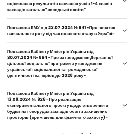
iaki-prozhyvaiut-abo-prozhyvaly-na-
оцінювання результатів навчання учнів 1-4 класів
tymchasovo-okupovanii-terytorii-ukrainy
закладів загальної середньої освіти"
https://drive.google.com/file/d/1OO4uk3gJk9YFaT
5w9iwbbwQ2hJYDzln9/view?usp=sharing
Постанова КМУ від 23.07.2024 №841 «Про початок
навчального року під час воєнного стану в Україні»
https://zakon.rada.gov.ua/laws/show/841-2024-
%D0%BF#Text
Постанова Кабінету Міністрів України від
30.07.2024 № 864 «Про затвердження Державної
цільової соціальної програми з утвердження
української національної та громадянської
ідентичності на період до 2028 року»
https://zakon.rada.gov.ua/laws/show/864-2024-
%D0%BF#Text
Постанова Кабінету Міністрів України від
13.08.2024 № 926 «Про реалізацію
експериментального проєкту щодо створення в
будівлях і спорудах закладів освіти захищених
просторів (приміщень для фізичного захисту)»
https://www.kmu.gov.ua/npas/pro-realizatsiiu-
eksperymentalnoho-proektu-shchodo-