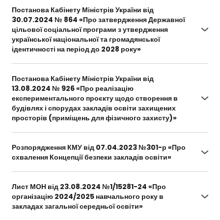
%D0%BF#Text
Постанова Кабінету Міністрів України від
30.07.2024 № 864 «Про затвердження Державної
цільової соціальної програми з утвердження
української національної та громадянської
ідентичності на період до 2028 року»
https://zakon.rada.gov.ua/laws/show/864-2024-
%D0%BF#Text
Постанова Кабінету Міністрів України від
13.08.2024 № 926 «Про реалізацію
експериментального проєкту щодо створення в
будівлях і спорудах закладів освіти захищених
просторів (приміщень для фізичного захисту)»
https://www.kmu.gov.ua/npas/pro-realizatsiiu-
eksperymentalnoho-proektu-shchodo-
Розпорядження КМУ від 07.04.2023 №301-р «Про
stvorennia-v-budivliakh-i-s926130824
схвалення Концепції безпеки закладів освіти»
https://zakon.rada.gov.ua/laws/show/301-2023-
%D1%80#Text
Лист МОН від 23.08.2024 №1/15281-24 «Про
організацію 2024/2025 навчального року в
закладах загальної середньої освіти»
https://mon.gov.ua/npa/pro-orhanizatsiiu-