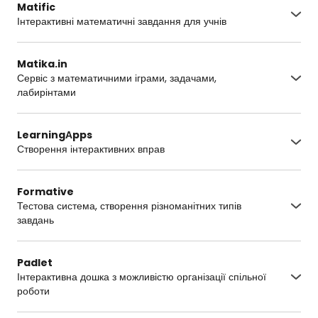
Matific
Інтерактивні математичні завдання для учнів
https://www.matific.com/ua/uk/home/
Matika.in
Сервіс з математичними іграми, задачами,
лабирінтами
https://www.matika.in/ua/
LearningАpps
Створення інтерактивних вправ
https://learningapps.org/
Formative
Тестова система, створення різноманітних типів
завдань
https://www.formative.com/
Padlet
Інтерактивна дошка з можливістю організації спільної
роботи
https://uk.padlet.com/