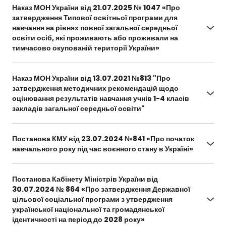
typovoi-osvitnoi-prohramy-dlia-navchannia-
Наказ МОН України від 21.07.2025 № 1047 «Про
ditei-iaki-vyikhaly-z-ukrainy-vnaslidok-
затвердження Типової освітньої програми для
povnomasshtabnoho-vtorhnennia-rosiiskoi-
навчання на рівнях повної загальної середньої
federatsii-i-zdobuvaiut-osvitu-odnochasno-v-zak
освіти осіб, які проживають або проживали на
тимчасово окупованій території України»
https://mon.gov.ua/npa/pro-zatverdzhennia-
typovoi-osvitnoi-prohramy-dlia-navchannia-na-
Наказ МОН України від 13.07.2021 №813 "Про
rivniakh-povnoi-zahalnoi-serednoi-osvity-osib-
затвердження методичних рекомендацій щодо
iaki-prozhyvaiut-abo-prozhyvaly-na-
оцінювання результатів навчання учнів 1-4 класів
tymchasovo-okupovanii-terytorii-ukrainy
закладів загальної середньої освіти"
https://drive.google.com/file/d/1OO4uk3gJk9YFaT
5w9iwbbwQ2hJYDzln9/view?usp=sharing
Постанова КМУ від 23.07.2024 №841 «Про початок
навчального року під час воєнного стану в Україні»
https://zakon.rada.gov.ua/laws/show/841-2024-
%D0%BF#Text
Постанова Кабінету Міністрів України від
30.07.2024 № 864 «Про затвердження Державної
цільової соціальної програми з утвердження
української національної та громадянської
ідентичності на період до 2028 року»