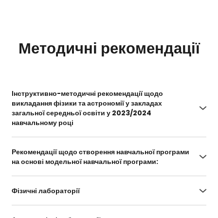
Методичні рекомендації
Інструктивно-методичні рекомендації щодо
викладання фізики та астрономії у закладах
загальної середньої освіти у 2023/2024
навчальному році
https://drive.google.com/file/d/1UkIGYHoDF_0Vc
70r7TdbnQ6tbJykK_ag/view
Рекомендації щодо створення навчальної програми
на основі модельної навчальної програми:
https://mon.gov.ua/storage/app/media/riz
ne/2021/03/25/metod.pdf
Фізичні лабораторії
https://onlinelabs.in/physics
Спільні та відмінні риси модельних і