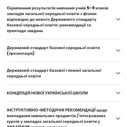
%D0%BF#Text
Оцінювання результатів навчання учнів 5–9 класів
закладів загальної середньої освіти з фізики
відповідно до нового Державного стандарту
базової середньої освіти: рекомендації та
приклади завдань
https://docs.google.com/document/d/1mzaCq0Le
5bdzzMRWcvKQE4n1pGkerKOj/edit?
Державний стандарт базової середньої освіти
usp=sharing&ouid=109924185636509168134&rtpof
(презентація)
=true&sd=true
https://drive.google.com/file/d/1QzcoEWOBTt3Sw
wU_Xd46qQ0B47UaJYME/view?usp=sharin
Державний стандарт базової і повної загальної
середньої освіти
https://zakon.rada.gov.ua/laws/show/1392-2011-
%D0%BF#Text
КОНЦЕПЦІЯ НОВОЇ УКРАЇНСЬКОЇ ШКОЛИ
https://drive.google.com/file/d/1OtswZNOnMyiD-
m6caJmbUxfC1YcctLlb/view?usp=sharing
ІНСТРУКТИВНО-МЕТОДИЧНІ РЕКОМЕНДАЦІЇ щодо
викладання навчальних предметів / інтегрованих
курсів у закладах загальної середньої освіти у
2024/2025 навчальному році