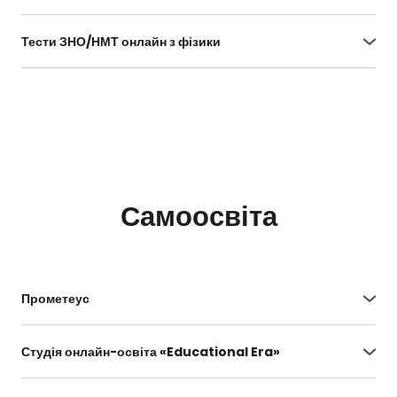
https://buki.com.ua/news/programa-zno-fisyka/
Тести ЗНО/НМТ онлайн з фізики
https://zno.osvita.ua/physics/list.html
Самоосвіта
Прометеус
https://prometheus.org.ua/courses-for-
teachers/
Студія онлайн-освіта «Educational Era»
https://www.ed-era.com/