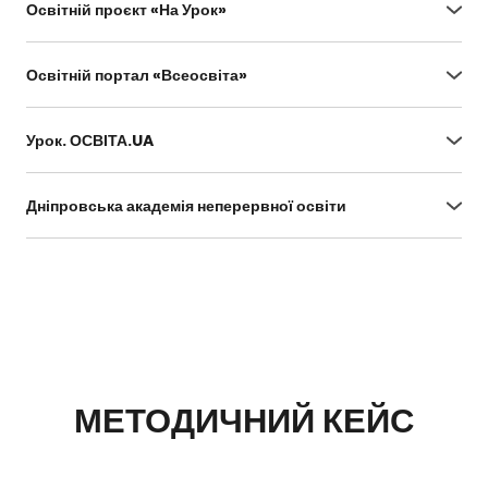
Освітній проєкт «На Урок»
https://naurok.com.ua/
Освітній портал «Всеосвіта»
https://vseosvita.ua/
Урок. ОСВІТА.UA
https://urok.osvita.ua/
Дніпровська академія неперервної освіти
https://www.dano.dp.ua/pidvyshchennia-
kvalifikatsii/plany-kursiv
МЕТОДИЧНИЙ КЕЙС