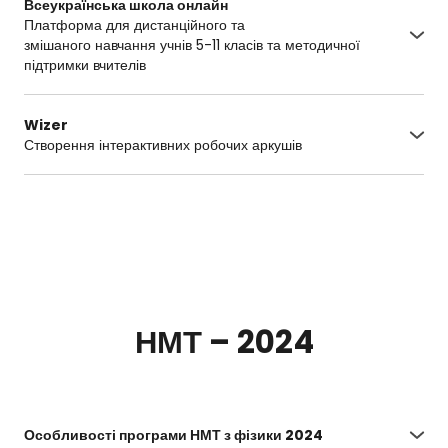
Всеукраїнська школа онлайн
Платформа для дистанційного та
змішаного навчання учнів 5-11 класів та методичної
підтримки вчителів
https://lms.e-school.net.ua/
Wizer
Створення інтерактивних робочих аркушів
https://app.wizer.me/
НМТ – 2024
Особливості програми НМТ з фізики 2024