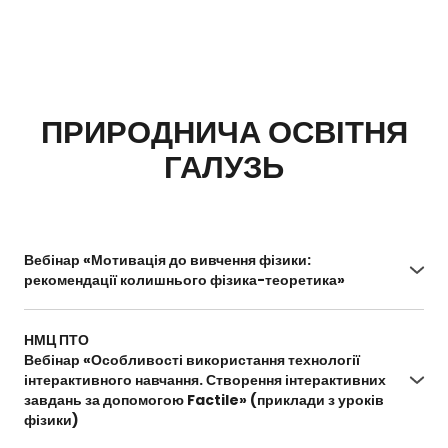
ПРИРОДНИЧА ОСВІТНЯ
ГАЛУЗЬ
Вебінар «Мотивація до вивчення фізики:
рекомендації колишнього фізика-теоретика»
https://www.youtube.com/watch?
v=27FBUAflDh4&list=PL7w9d-B_UG-
НМЦ ПТО
vCukg9WCWhfCeJHhApmi4A&index=5
Вебінар «Особливості використання технології
інтерактивного навчання. Створення інтерактивних
завдань за допомогою Factile» (приклади з уроків
фізики)
https://www.youtube.com/watch?