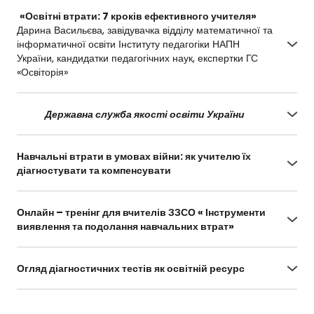
HqfYsPuoDTtoYyxQA/view?usp=sharing
«Освітні втрати: 7 кроків ефективного учителя»
Дарина Васильєва, завідувачка відділу математичної та
інформатичної освіти Інституту педагогіки НАПН
України, кандидатки педагогічних наук, експертки ГС
«Освіторія»
https://osvitoria.media/experience/osvitni-
vtraty-7-krokiv-efektyvnogo-uchytelya/
Державна служба якості освіти України
https://naurok.com.ua/post/rekomendaci-dlya-
vikladannya-navchalnih-predmetiv-informatika
Навчальні втрати в умовах війни: як учителю їх
діагностувати та компенсувати
https://sqe.gov.ua/navchalni-vtrati-v-umovakh-
viyni-yak-uchi/
Онлайн – тренінг для вчителів ЗЗСО « Інструменти
виявлення та подолання навчальних втрат»
https://www.youtube.com/watch?
v=n9wlOz3Uw88
Огляд діагностичних тестів як освітній ресурс
https://uied.org.ua/oglyad-diagnostychnyh-
testiv-yak-osvitnogo-resursu/