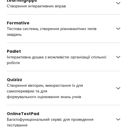
LearningАpps
Створення інтерактивних вправ
https://learningapps.org/
Formative
Тестова система, створення різноманітних типів
завдань
https://www.formative.com/
Padlet
Інтерактивна дошка з можливістю організації спільної
роботи
https://uk.padlet.com/
Quizizz
Створення вікторин, використання їх для
самоперевірки та для
формувального оцінювання знань учнів
https://quizizz.com/
OnlineTestPad
Багатофункціональний сервіс для проведення
тестування