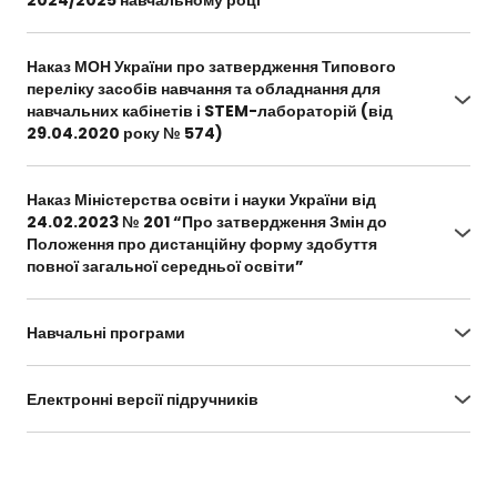
https://drive.google.com/file/d/1pPG-
g7X_Ds7wFaJ93maGwWIRokk8tWAH/view?
Наказ МОН України про затвердження Типового
usp=sharing
переліку засобів навчання та обладнання для
навчальних кабінетів і STEM-лабораторій (від
29.04.2020 року № 574)
https://zakon.rada.gov.ua/laws/show/z0410-
20#Text
Наказ Міністерства освіти і науки України від
24.02.2023 № 201 “Про затвердження Змін до
Положення про дистанційну форму здобуття
повної загальної середньої освіти”
https://zakon.rada.gov.ua/laws/show/z0455-
23#Text
Навчальні програми
https://mon.gov.ua/ua/osvita/zagalna-serednya-
osvita/navchalni-programi
Електронні версії підручників
https://imzo.gov.ua/pidruchniki/elektronni-
versiyi-pidruchnikiv/