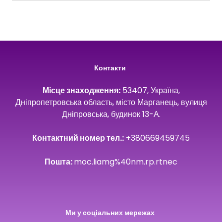
v=oySGlXOOSZ4
Контакти
Місце знаходження:
53407, Україна,
Дніпропетровська область, місто Марганець, вулиця
Дніпровська, будинок 13-А.
Контактний номер тел.:
+380669459745
Пошта:
moc.liamg%40nm.rp.rtnec
Ми у соціальних мережах