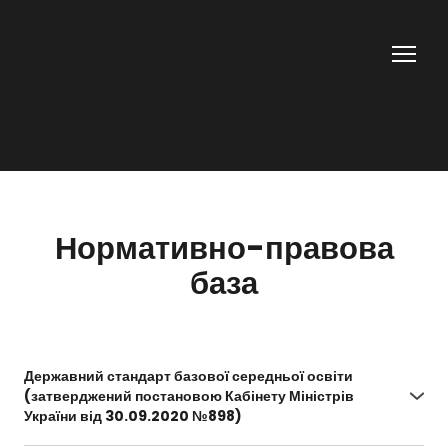
Нормативно-правова
база
Державний стандарт базової середньої освіти
(затверджений постановою Кабінету Міністрів
України від 30.09.2020 №898)
https://zakon.rada.gov.ua/laws/show/898-2020-