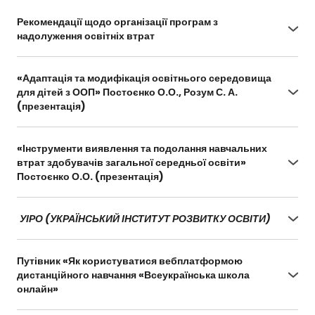
Рекомендації щодо організації програм з
надолуження освітніх втрат
https://drive.google.com/file/d/1ZKln3EaLEwFr63F
UgErQiBZy6b-uMROm/view?usp=sharing
«Адаптація та модифікація освітнього середовища
для дітей з ООП» Постоєнко О.О., Розум С. А.
(презентація)
https://docs.google.com/presentation/d/1CIvwp9
EOkixqzvVcNY4vbZbrs3arHRA_/edit?
«Інструменти виявлення та подолання навчальних
usp=sharing&ouid=100002343295153598955&rtpof
втрат здобувачів загальної середньої освіти»
=true&sd=true
Постоєнко О.О. (презентація)
https://docs.google.com/presentation/d/1wj7qfLR
JNw2bR4qg4WgNEiduCramHlvm/edit?
УІРО (УКРАЇНСЬКИЙ ІНСТИТУТ РОЗВИТКУ ОСВІТИ)
usp=sharing&ouid=108377585030823217140&rtpof
=true&sd=true
Путівник «Як користуватися вебплатформою
дистанційного навчання «Всеукраїнська школа
онлайн»
https://drive.google.com/file/d/1lsqELj7EVniWMyo