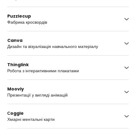
https://onlinetestpad.com/ua
Puzzlecup
Фабрика кросвордів
http://puzzlecup.com/crossword/
Canva
Дизайн та візуалізація навчального матеріалу
https://www.canva.com/
Thinglink
Робота з інтерактивними плакатами
https://www.thinglink.com/
Moovly
Презентації у вигляді анімацій
https://www.moovly.com/
Сoggle
Хмарні ментальні карти
https://coggle.it/